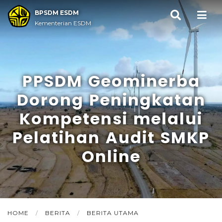
BPSDM ESDM
Kementerian ESDM
PPSDM Geominerba
Dorong Peningkatan
Kompetensi melalui
Pelatihan Audit SMKP
Online
HOME
/
BERITA
/
BERITA UTAMA