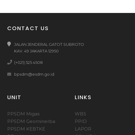
CONTACT US
JALAN JENDERAL GATOT SUBROTO
KAV. 49 JAKARTA 12950
(+021) 525 4508
bpsdm@esdm.go.id
UNIT
LINKS
PPSDM Migas
WBS
PPSDM Geominerba
PPID
PPSDM KEBTKE
LAPOR