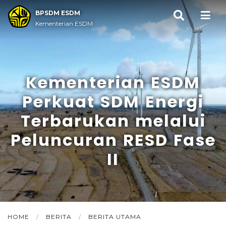
BPSDM ESDM
Kementerian ESDM
Kementerian ESDM
Perkuat SDM Energi
Terbarukan melalui
Peluncuran RESD Fase
II
HOME
/
BERITA
/
BERITA UTAMA