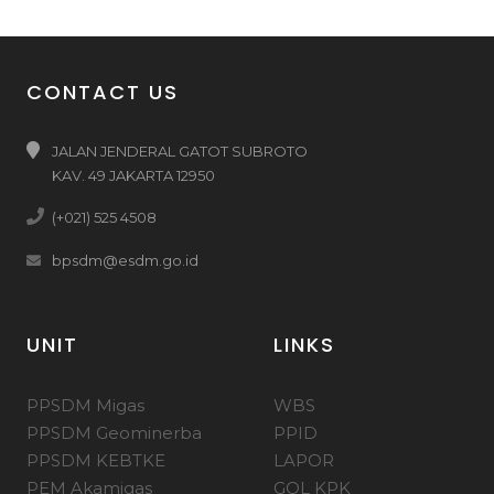
CONTACT US
JALAN JENDERAL GATOT SUBROTO
KAV. 49 JAKARTA 12950
(+021) 525 4508
bpsdm@esdm.go.id
UNIT
LINKS
PPSDM Migas
WBS
PPSDM Geominerba
PPID
PPSDM KEBTKE
LAPOR
PEM Akamigas
GOL KPK