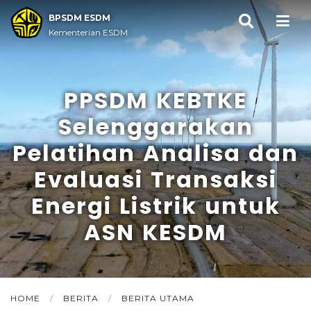
BPSDM ESDM
Kementerian ESDM
PPSDM KEBTKE
Selenggarakan
Pelatihan Analisa dan
Evaluasi Transaksi
Energi Listrik untuk
ASN KESDM
HOME
/
BERITA
/
BERITA UTAMA